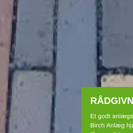
RÅDGIVN
Et godt anlægs
Birch Anlæg hj